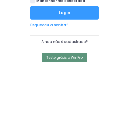
Mantenha-me conectado
Login
Esqueceu a senha?
Ainda não é cadastrado?
Teste grátis o WinPro